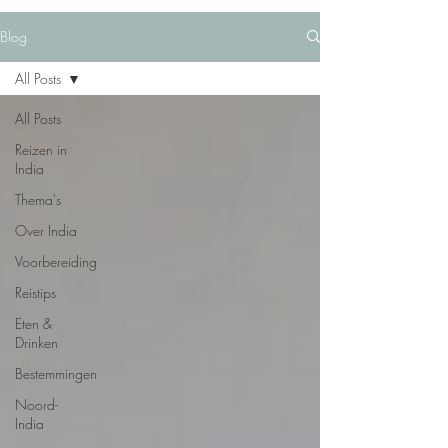
Blog
All Posts
All Posts
Reizen in
India
Thema's
Over India
Voorbereiding
Reistips
Eten &
Drinken
Bestemmingen
Noord-
India