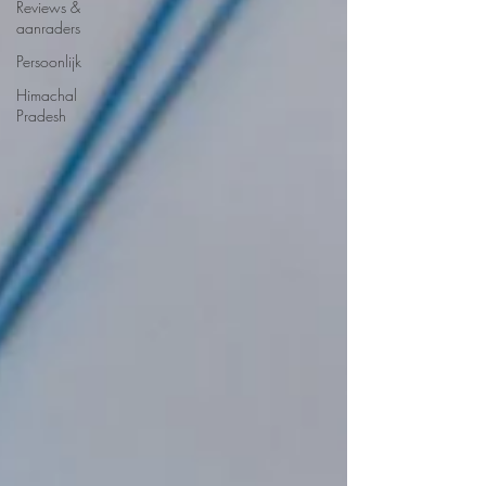
Reviews &
aanraders
Persoonlijk
Himachal
Pradesh