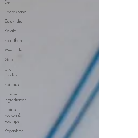
Delhi
Uttarakhand
Zuid-India
Kerala
Rajasthan
West-India
Goa
Uttar
Pradesh
Reisroute
Indiase
ingrediënten
Indiase
keuken &
kooktips
Veganisme