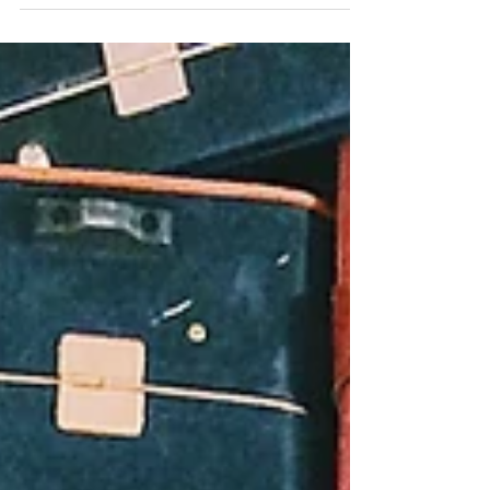
weten dat betalen in India net even anders
werkt dan in Nederland. Hoewel je op veel
plekken kunt pinnen of met een creditcard kunt
betalen, is UPI tegenwoordig de populairste
betaalmethode. Vooral in kleinere winkels,
restaurants en bij tuk-tuks wordt vrijwel alles
afgerekend via een QR-code. Als toerist kun je
daar niet altijd direct gebruik van maken.
Gelukkig zijn er verschille