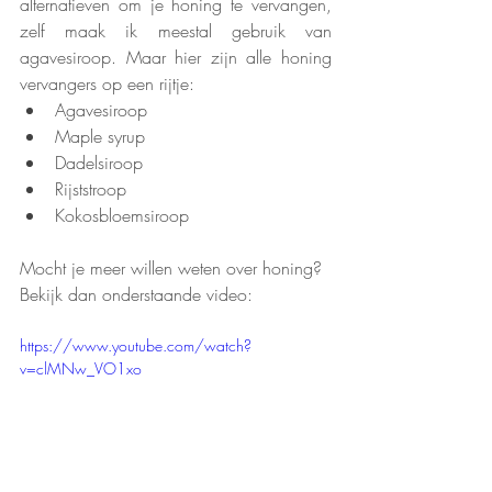
alternatieven om je honing te vervangen, 
zelf maak ik meestal gebruik van 
agavesiroop. Maar hier zijn alle honing 
vervangers op een rijtje:
Agavesiroop
Maple syrup
Dadelsiroop
Rijststroop
Kokosbloemsiroop
Mocht je meer willen weten over honing? 
Bekijk dan onderstaande video:
https://www.youtube.com/watch?
v=clMNw_VO1xo