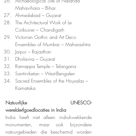
Archaeological Site of Nalanda 
Mahavihara – Bihar
Ahmedabad – Gujarat
The Architectural Work of Le 
Corbusier – Chandigarh
Victorian Gothic and Art Deco 
Ensembles of Mumbai – Maharashtra
Jaipur – Rajasthan
Dholavira – Gujarat
Ramappa Temple – Telangana
Santiniketan – West-Bengalen
Sacred Ensembles of the Hoysalas – 
Karnataka
Natuurlijke UNESCO-
werelderfgoedlocaties in India
India heeft niet alleen indrukwekkende 
monumenten, maar ook bijzondere 
natuurgebieden die beschermd worden 