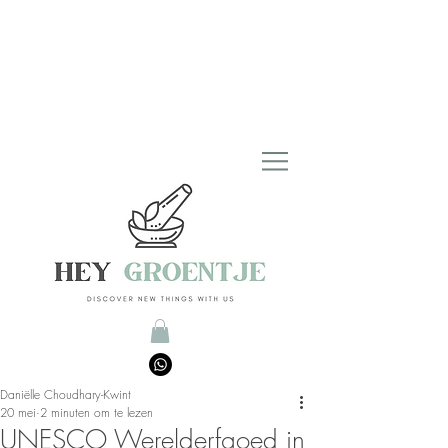
Daniëlle Choudhary-Kwint
20 mei
2 minuten om te lezen
UNESCO Werelderfgoed in