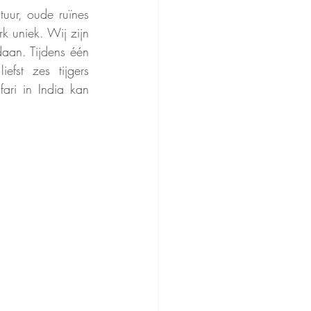
uur, oude ruïnes 
k uniek. Wij zijn 
aan. Tijdens één 
fst zes tijgers 
ri in India kan 