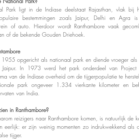
 National Park?
 Park ligt in de Indiase deelstaat Rajasthan, vlak bij h
opulaire bestemmingen zoals Jaipur, Delhi en Agra is
rein of auto. Hierdoor wordt Ranthambore vaak gecomb
han of de bekende Gouden Driehoek.
ntambore
1955 opgericht als nationaal park en diende vroeger als 
Jaipur. In 1973 werd het park onderdeel van Project T
a van de Indiase overheid om de tijgerpopulatie te herste
ionale park ongeveer 1.334 vierkante kilometer en beh
ervaten van India.
zien in Ranthambore?
rom reizigers naar Ranthambore komen, is natuurlijk de ka
En eerlijk: er zijn weinig momenten zo indrukwekkend als 
se tijger.