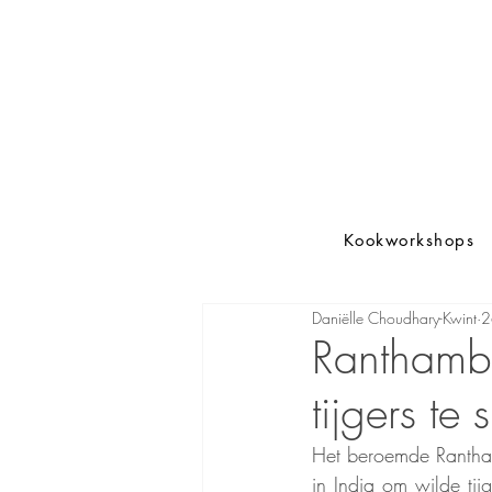
Kookworkshops
Daniëlle Choudhary-Kwint
2
Ranthambo
tijgers te 
Het beroemde Ranthamb
in India om wilde tijg