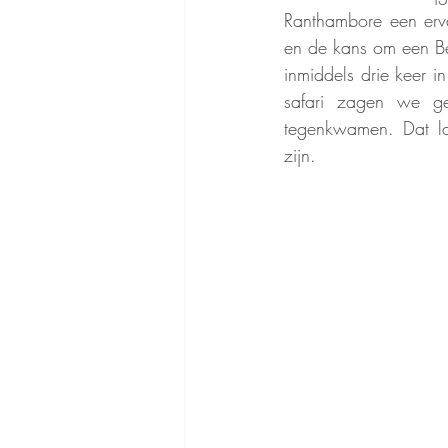
Ranthambore een ervar
en de kans om een Ben
inmiddels drie keer i
safari zagen we gee
tegenkwamen. Dat la
zijn.