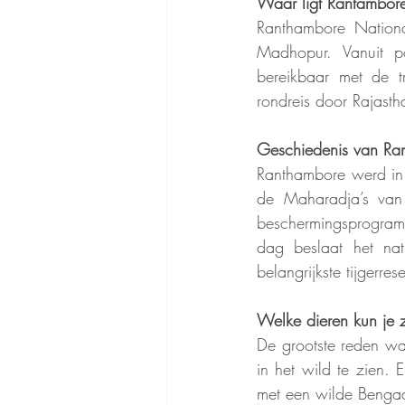
Waar ligt Rantambore
Ranthambore National
Madhopur. Vanuit p
bereikbaar met de t
rondreis door Rajast
Geschiedenis van Ra
Ranthambore werd in 
de Maharadja’s van 
beschermingsprogramm
dag beslaat het nat
belangrijkste tijgerres
Welke dieren kun je 
De grootste reden waa
in het wild te zien. 
met een wilde Bengaal