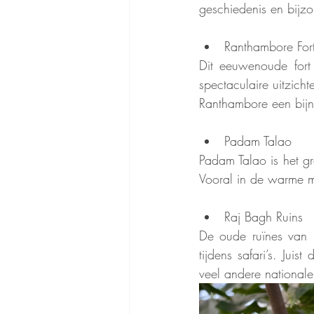
geschiedenis en bijz
Ranthambore For
Dit eeuwenoude fort
spectaculaire uitzich
Ranthambore een bijna
Padam Talao
Padam Talao is het gr
Vooral in de warme ma
Raj Bagh Ruins
De oude ruïnes van 
tijdens safari’s. Jui
veel andere nationale