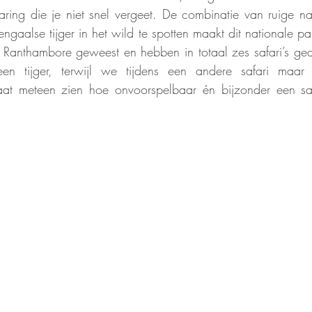
ing die je niet snel vergeet. De combinatie van ruige nat
gaalse tijger in het wild te spotten maakt dit nationale par
n Ranthambore geweest en hebben in totaal zes safari’s ged
n tijger, terwijl we tijdens een andere safari maar lie
at meteen zien hoe onvoorspelbaar én bijzonder een safa