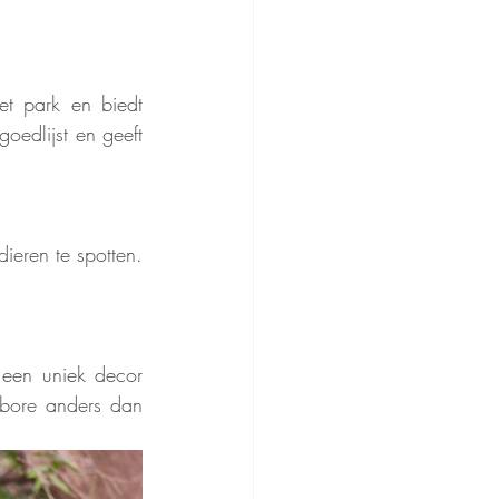
t park en biedt 
edlijst en geeft 
eren te spotten. 
een uniek decor 
mbore anders dan 