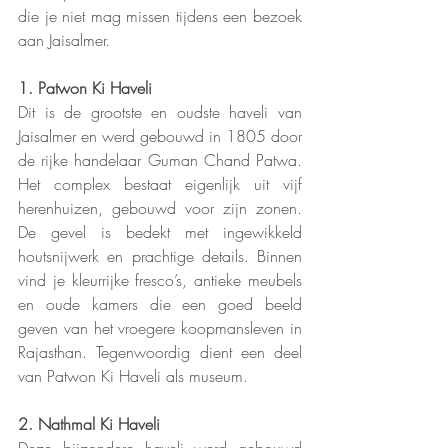
die je niet mag missen tijdens een bezoek 
aan Jaisalmer.
1. Patwon Ki Haveli 
Dit is de grootste en oudste haveli van 
Jaisalmer en werd gebouwd in 1805 door 
de rijke handelaar Guman Chand Patwa. 
Het complex bestaat eigenlijk uit vijf 
herenhuizen, gebouwd voor zijn zonen. 
De gevel is bedekt met ingewikkeld 
houtsnijwerk en prachtige details. Binnen 
vind je kleurrijke fresco’s, antieke meubels 
en oude kamers die een goed beeld 
geven van het vroegere koopmansleven in 
Rajasthan. Tegenwoordig dient een deel 
van Patwon Ki Haveli als museum.
2. Nathmal Ki Haveli 
Deze bijzondere haveli werd gebouwd 