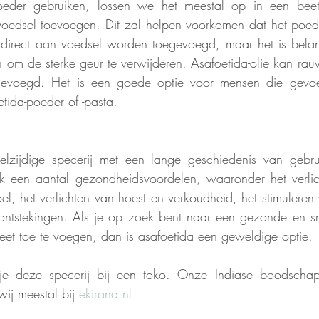
oeder gebruiken, lossen we het meestal op in een beetj
oedsel toevoegen. Dit zal helpen voorkomen dat het poede
 direct aan voedsel worden toegevoegd, maar het is belan
 om de sterke geur te verwijderen. Asafoetida-olie kan rau
evoegd. Het is een goede optie voor mensen die gevoel
etida-poeder of -pasta.
elzijdige specerij met een lange geschiedenis van gebrui
k een aantal gezondheidsvoordelen, waaronder het verlic
, het verlichten van hoest en verkoudheid, het stimuleren v
ontstekingen. Als je op zoek bent naar een gezonde en sm
eet toe te voegen, dan is asafoetida een geweldige optie. 
e deze specerij bij een toko. Onze Indiase boodschap
wij meestal bij 
ekirana.nl