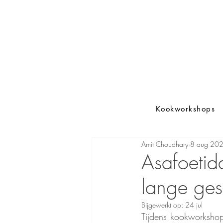
Kookworkshops
Amit Choudhary
8 aug 20
Asafoetid
lange ges
Bijgewerkt op:
24 jul
Tijdens kookworkshop