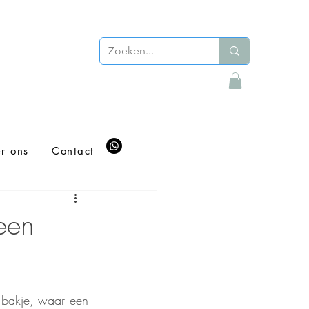
r ons
Contact
een
 bakje, waar een 