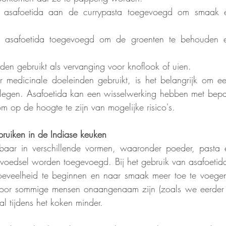
t asafoetida aan de currypasta toegevoegd om smaak e
dt asafoetida toegevoegd om de groenten te behouden e
en gebruikt als vervanging voor knoflook of uien.
r medicinale doeleinden gebruikt, is het belangrijk om ee
plegen. Asafoetida kan een wisselwerking hebben met bepa
om op de hoogte te zijn van mogelijke risico's.
bruiken in de Indiase keuken
jgbaar in verschillende vormen, waaronder poeder, pasta 
oedsel worden toegevoegd. Bij het gebruik van asafoetida i
eveelheid te beginnen en naar smaak meer toe te voegen.
voor sommige mensen onaangenaam zijn (zoals we eerder
l tijdens het koken minder.