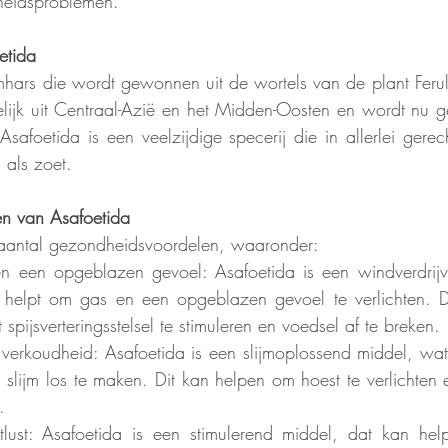
heidsproblemen.
etida 
hars die wordt gewonnen uit de wortels van de plant Ferul
lijk uit Centraal-Azië en het Midden-Oosten en wordt nu ge
Asafoetida is een veelzijdige specerij die in allerlei gere
 als zoet. 
n van Asafoetida 
 aantal gezondheidsvoordelen, waaronder:
en een opgeblazen gevoel: Asafoetida is een windverdrijv
 helpt om gas en een opgeblazen gevoel te verlichten. Di
pijsverteringsstelsel te stimuleren en voedsel af te breken. 
n verkoudheid: Asafoetida is een slijmoplossend middel, wat 
n slijm los te maken. Dit kan helpen om hoest te verlichten 
. 
tlust: Asafoetida is een stimulerend middel, dat kan help