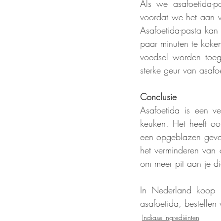
Als we asafoetida-p
voordat we het aan v
Asafoetida-pasta kan
paar minuten te koken
voedsel worden toeg
sterke geur van asafo
Conclusie
Asafoetida is een ve
keuken. Het heeft oo
een opgeblazen gevoel
het verminderen van 
om meer pit aan je di
In Nederland koop j
asafoetida, bestellen 
Indiase ingrediënten