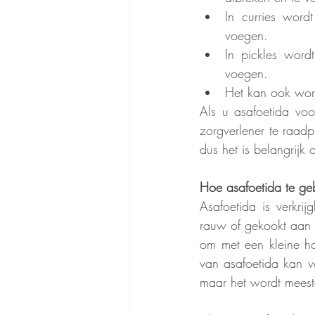
In curries word
voegen. 
In pickles wor
voegen. 
Het kan ook word
Als u asafoetida voo
zorgverlener te raad
dus het is belangrijk 
Hoe asafoetida te ge
Asafoetida is verkri
rauw of gekookt aan v
om met een kleine ho
van asafoetida kan 
maar het wordt meesta