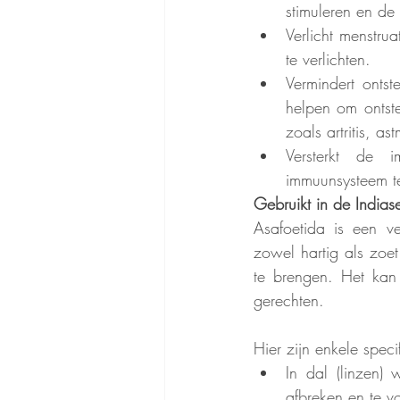
stimuleren en de 
Verlicht menstrua
te verlichten. 
Vermindert ontst
helpen om ontste
zoals artritis, a
Versterkt de i
immuunsysteem te 
Gebruikt in de Indias
Asafoetida is een ve
zowel hartig als zoet
te brengen. Het kan 
gerechten.
Hier zijn enkele spec
In dal (linzen)
afbreken en te 