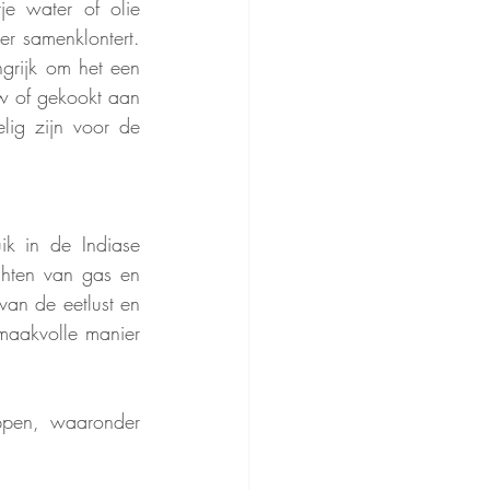
e water of olie 
r samenklontert. 
grijk om het een 
w of gekookt aan 
ig zijn voor de 
k in de Indiase 
hten van gas en 
an de eetlust en 
aakvolle manier 
pen, waaronder 