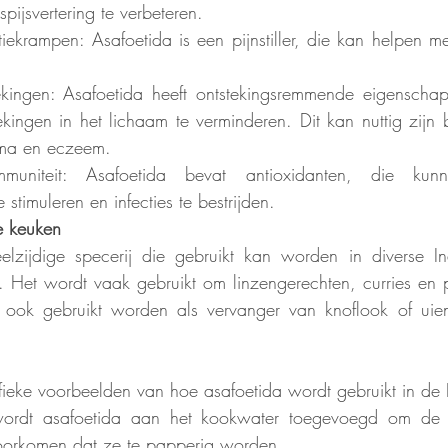
spijsvertering te verbeteren. 
tiekrampen: Asafoetida is een pijnstiller, die kan helpen m
ekingen: Asafoetida heeft ontstekingsremmende eigenschap
kingen in het lichaam te verminderen. Dit kan nuttig zijn 
stma en eczeem. 
mmuniteit: Asafoetida bevat antioxidanten, die kun
stimuleren en infecties te bestrijden.
e keuken
elzijdige specerij die gebruikt kan worden in diverse In
. Het wordt vaak gebruikt om linzengerechten, curries en 
ook gebruikt worden als vervanger van knoflook of uien 
ifieke voorbeelden van hoe asafoetida wordt gebruikt in de
 wordt asafoetida aan het kookwater toegevoegd om de l
voorkomen dat ze te papperig worden.