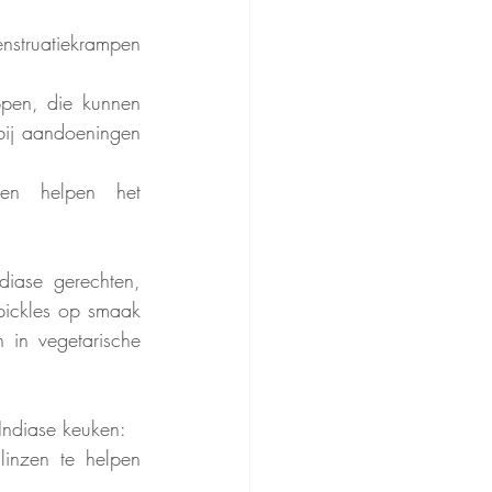
enstruatiekrampen 
pen, die kunnen 
bij aandoeningen 
nen helpen het 
diase gerechten, 
pickles op smaak 
in vegetarische 
 Indiase keuken:
inzen te helpen 