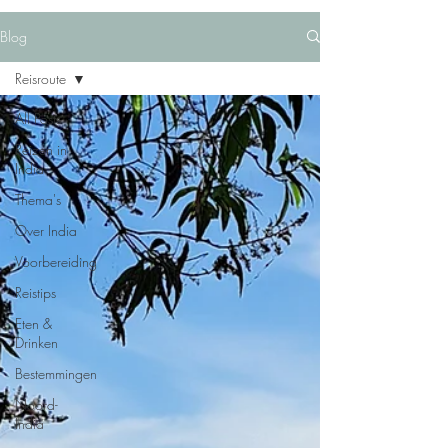
Blog
Reisroute
All Posts
Reizen in
India
Thema's
Over India
Voorbereiding
Reistips
Eten &
Drinken
Bestemmingen
Noord-
India