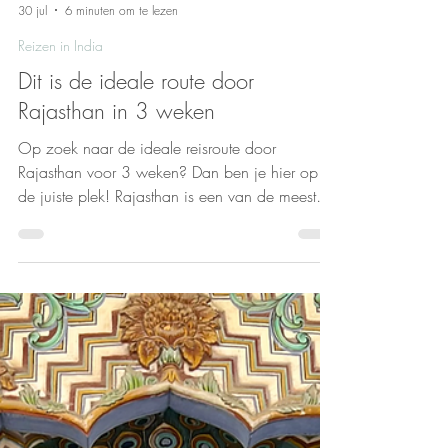
Daniëlle Choudhary-Kwint
30 jul
6 minuten om te lezen
Reizen in India
Dit is de ideale route door
Rajasthan in 3 weken
Op zoek naar de ideale reisroute door
Rajasthan voor 3 weken? Dan ben je hier op
de juiste plek! Rajasthan is een van de meest
kleurrijke en indrukwekkende regio's van India,
met prachtige forten, sfeervolle steden, wilde
dieren en een rijke cultuur. Met deze reisroute
bezoek je de mooiste plekken van Rajasthan in
een logische volgorde. Op basis van onze
eigen reizen delen we onze favoriete
bestemmingen en handige tips voor een
onvergetelijke rondreis. Beste reistijd voor Raj