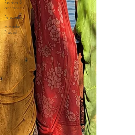
Reviews &
aanraders
Persoonlijk
Himachal
Pradesh