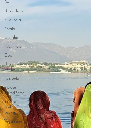
Delhi
Uttarakhand
Zuid-India
Kerala
Rajasthan
West-India
Goa
Uttar
Pradesh
Reisroute
Indiase
ingrediënten
Indiase
keuken &
kooktips
Veganisme