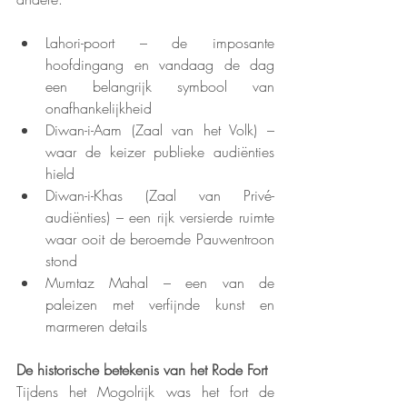
Lahori-poort – de imposante 
hoofdingang en vandaag de dag 
een belangrijk symbool van 
onafhankelijkheid
Diwan-i-Aam (Zaal van het Volk) – 
waar de keizer publieke audiënties 
hield
Diwan-i-Khas (Zaal van Privé-
audiënties) – een rijk versierde ruimte 
waar ooit de beroemde Pauwentroon 
stond
Mumtaz Mahal – een van de 
paleizen met verfijnde kunst en 
marmeren details
De historische betekenis van het Rode Fort
Tijdens het Mogolrijk was het fort de 