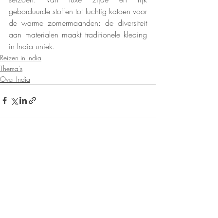
geborduurde stoffen tot luchtig katoen voor 
de warme zomermaanden: de diversiteit 
aan materialen maakt traditionele kleding 
in India uniek.
Reizen in India
Thema's
Over India
Gerelateerde posts
Alles weergeven