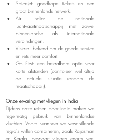
SpiceJet: goedkope tickets en een 
groot binnenlands netwerk.
Air India: de nationale 
luchtvaartmaatschappij met zowel 
binnenlandse als internationale 
verbindingen.
Vistara: bekend om de goede service 
en iets meer comfort.
Go First: een betaalbare optie voor 
korte afstanden (controleer wel altijd 
de actuele situatie rondom de 
maatschappij).
Onze ervaring met vliegen in India
Tijdens onze reizen door India maken we 
regelmatig gebruik van binnenlandse 
vluchten. Vooral wanneer we verschillende 
regio's willen combineren, zoals Rajasthan 
en Kerala, bespaart vliegen enorm veel 