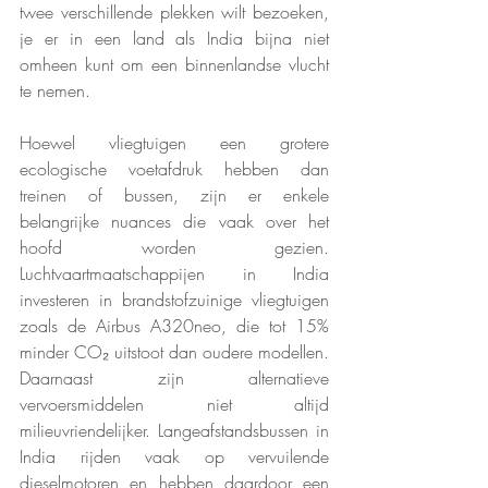
twee verschillende plekken wilt bezoeken, 
je er in een land als India bijna niet 
omheen kunt om een binnenlandse vlucht 
te nemen.
Hoewel vliegtuigen een grotere 
ecologische voetafdruk hebben dan 
treinen of bussen, zijn er enkele 
belangrijke nuances die vaak over het 
hoofd worden gezien. 
Luchtvaartmaatschappijen in India 
investeren in brandstofzuinige vliegtuigen 
zoals de Airbus A320neo, die tot 15% 
minder CO₂ uitstoot dan oudere modellen. 
Daarnaast zijn alternatieve 
vervoersmiddelen niet altijd 
milieuvriendelijker. Langeafstandsbussen in 
India rijden vaak op vervuilende 
dieselmotoren en hebben daardoor een 