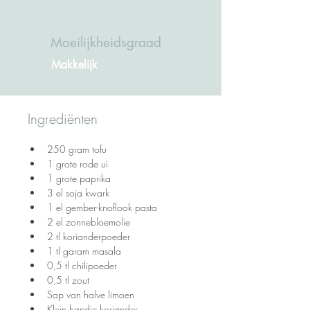
Moeilijkheidsgraad
Makkelijk
Ingrediënten
250 gram tofu 
1 grote rode ui
1 grote paprika 
3 el soja kwark
1 el gember-knoflook pasta
2 el zonnebloemolie
2 tl korianderpoeder
1 tl garam masala
0,5 tl chilipoeder
0,5 tl zout
Sap van halve limoen
Klein handje koriander