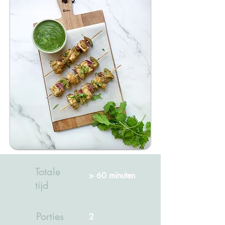
Totale
> 60 minuten
tijd
Porties
2