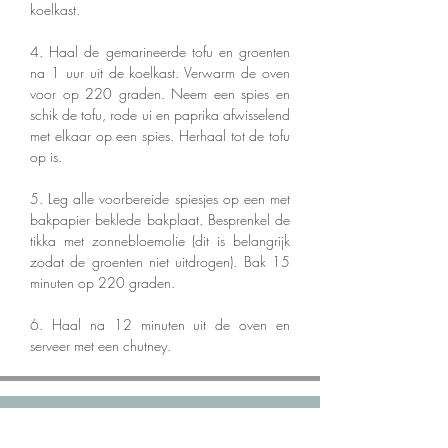
koelkast. 
4. Haal de gemarineerde tofu en groenten 
na 1 uur uit de koelkast. Verwarm de oven 
voor op 220 graden. Neem een spies en 
schik de tofu, rode ui en paprika afwisselend 
met elkaar op een spies. Herhaal tot de tofu 
op is. 
5. Leg alle voorbereide spiesjes op een met 
bakpapier beklede bakplaat. Besprenkel de 
tikka met zonnebloemolie (dit is belangrijk 
zodat de groenten niet uitdrogen). Bak 15 
minuten op 220 graden. 
6. Haal na 12 minuten uit de oven en 
serveer met een chutney. 
Ga snel naar