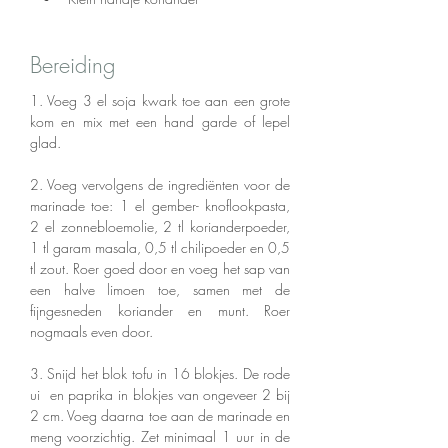
Bereiding
1. Voeg 3 el soja kwark toe aan een grote 
kom en mix met een hand garde of lepel 
glad. 
2. Voeg vervolgens de ingrediënten voor de 
marinade toe: 1 el gember- knoflookpasta, 
2 el zonnebloemolie, 2 tl korianderpoeder, 
1 tl garam masala, 0,5 tl chilipoeder en 0,5 
tl zout. Roer goed door en voeg het sap van 
een halve limoen toe, samen met de 
fijngesneden koriander en munt. Roer 
nogmaals even door. 
3. Snijd het blok tofu in 16 blokjes. De rode 
ui  en paprika in blokjes van ongeveer 2 bij 
2 cm. Voeg daarna toe aan de marinade en 
meng voorzichtig. Zet minimaal 1 uur in de 