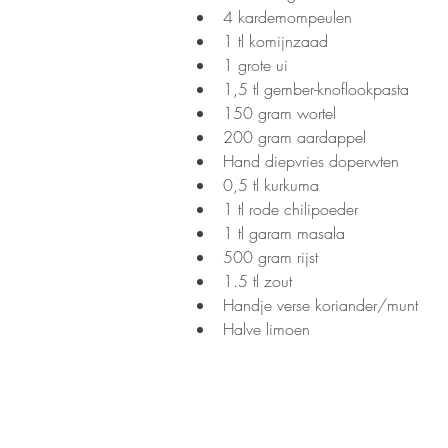
4 kardemompeulen
1 tl komijnzaad
1 grote ui
1,5 tl gember-knoflookpasta
150 gram wortel
200 gram aardappel
Hand diepvries doperwten
0,5 tl kurkuma
1 tl rode chilipoeder
1 tl garam masala
500 gram rijst
1.5 tl zout
Handje verse koriander/munt
Halve limoen