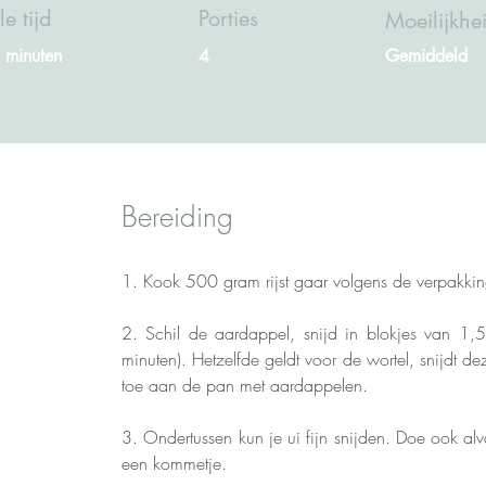
le tijd
Porties
Moeilijkh
 minuten
4
Gemiddeld
Bereiding
1. Kook 500 gram rijst gaar volgens de verpakkin
2. Schil de aardappel, snijd in blokjes van 1,
minuten). Hetzelfde geldt voor de wortel, snijdt d
toe aan de pan met aardappelen.  
3. Ondertussen kun je ui fijn snijden. Doe ook alv
een kommetje. 