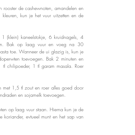
en rooster de cashewnoten, amandelen en 
leuren, kun je het vuur uitzetten en de 
1 (klein) kaneelstokje, 6 kruidnagels, 4 
en. Bak op laag vuur en voeg na 30 
sta toe. Wanneer de ui glazig is, kun je 
doperwten toevoegen. Bak 2 minuten en 
tl chilipoeder, 1 tl garam masala. Roer 
 met 1,5 tl zout en roer alles goed door 
andraden en sojamelk toevoegen. 
en op laag vuur staan. Hierna kun je de 
 koriander, evtueel munt en het sap van 