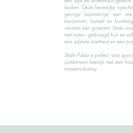
een luxe en aromatisch gerecht 
keuken. Deze feestelijke rijstsc
geurige basmatirijst, een mi
kardemom, kaneel en kruidnage
variatie aan groenten. Vaak word
met noten, gedroogd fruit en saf
een subtiele zoetheid en een pra
Shahi Pulao is perfect voor spe
combineert heerlijk met een friss
tomatenchutney.