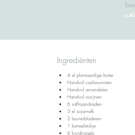
Tota
< 40
Ingrediënten
4 el plantaardige boter
Handvol cashewnoten
Handvol amandelen
Handvol rozijnen
6 saffraandraden
3 el sojamelk
2 laurierbladeren
1 kaneelstokje
6 kruidnagels