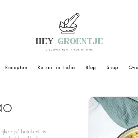
Recepten
Reizen in India
Blog
Shop
Ove
ao
ijke rijst’ betekent, is