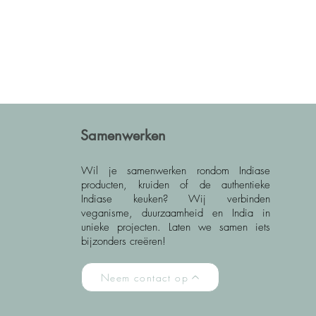
Samenwerken
Wil je samenwerken rondom Indiase
producten, kruiden of de authentieke
Indiase keuken? Wij verbinden
veganisme, duurzaamheid en India in
unieke projecten. Laten we samen iets
bijzonders creëren!
Neem contact op