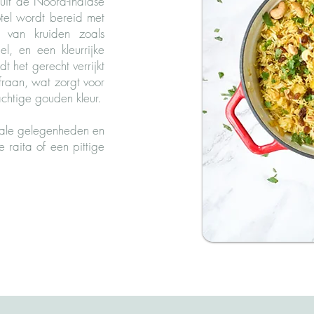
uit de Noord-Indiase
hotel wordt bereid met
x van kruiden zoals
l, en een kleurrijke
t het gerecht verrijkt
fraan, wat zorgt voor
chtige gouden kleur.
ciale gelegenheden en
e raita of een pittige