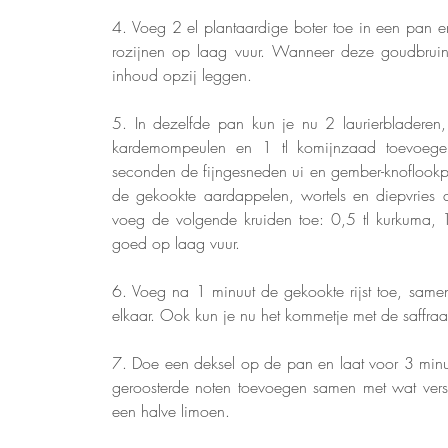
4. Voeg 2 el plantaardige boter toe in een pan 
rozijnen op laag vuur. Wanneer deze goudbruin k
inhoud opzij leggen.
5. In dezelfde pan kun je nu 2 laurierbladeren, 
kardemompeulen en 1 tl komijnzaad toevoeg
seconden de fijngesneden ui en gember-knoflookpa
de gekookte aardappelen, wortels en diepvries 
voeg de volgende kruiden toe: 0,5 tl kurkuma, 1 
goed op laag vuur. 
6. Voeg na 1 minuut de gekookte rijst toe, samen
elkaar. Ook kun je nu het kommetje met de saffra
7. Doe een deksel op de pan en laat voor 3 minut
geroosterde noten toevoegen samen met wat verse
een halve limoen. 