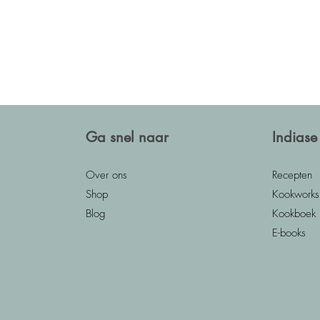
Ga snel naar
Indiase
Over ons
Recepten
Shop
Kookworks
Blog
Kookboek
E-books