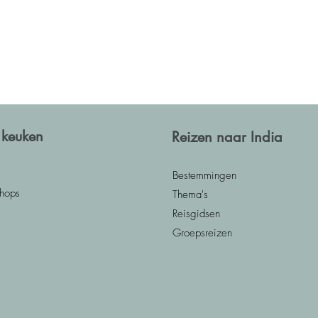
 keuken
Reizen naar India
Bestemmingen
hops
Thema's
Reisgidsen
Groepsreizen