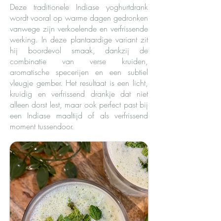
Deze traditionele Indiase yoghurtdrank
wordt vooral op warme dagen gedronken
vanwege zijn verkoelende en verfrissende
werking. In deze plantaardige variant zit
hij boordevol smaak, dankzij de
combinatie van verse kruiden,
aromatische specerijen en een subtiel
vleugje gember. Het resultaat is een licht,
kruidig en verfrissend drankje dat niet
alleen dorst lest, maar ook perfect past bij
een Indiase maaltijd of als verfrissend
moment tussendoor.