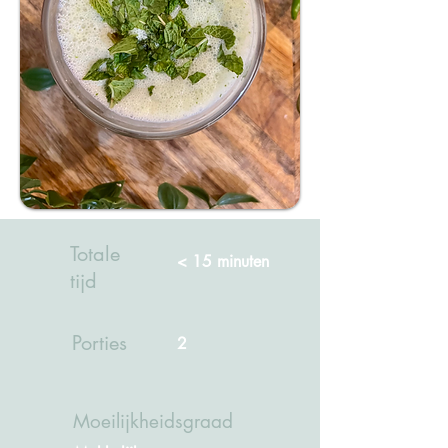
Totale
< 15 minuten
tijd
Porties
2
Moeilijkheidsgraad