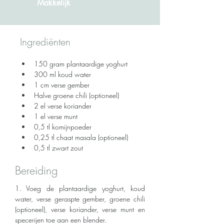
Makkelijk
Ingrediënten
150 gram plantaardige yoghurt
300 ml koud water
1 cm verse gember
Halve groene chili (optioneel)
2 el verse koriander
1 el verse munt
0,5 tl komijnpoeder
0,25 tl chaat masala (optioneel)
0,5 tl zwart zout
Bereiding
1. Voeg de plantaardige yoghurt, koud 
water, verse geraspte gember, groene chili 
(optioneel), verse koriander, verse munt en 
specerijen toe aan een blender.