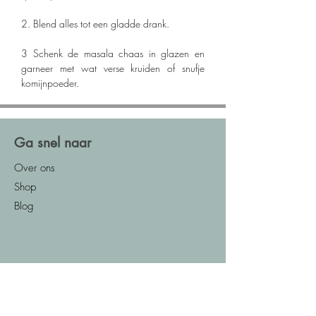
2. Blend alles tot een gladde drank.
3 Schenk de masala chaas in glazen en 
garneer met wat verse kruiden of snufje 
komijnpoeder.
Ga snel naar
Over ons
Shop
Blog
Indiase keuken
Recepten